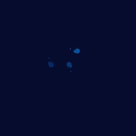
οιότητά του, έτσι και η ιστοσελίδα που δημιουργήσαμε είνα
παρουσίαση, καταφέραμε να δημιουργήσουμε μια online εμπε
σελίδα που ενισχύει την ψηφιακή παρουσία του φούρνου και φ
ασία μας.