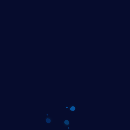
entity
 που θέλετε να έχετε στην αγορά. Έμείς αναλαμβάνουμε να
ίνοντας έτσι ένα αίσθημα εμπιστοσύνης μεταξύ εσάς και τω
brand σας.
Εταιρική γ
 σχέση με το
Αποτελεί μέρος 
 να ξεχωρίσετε στην
γραμματοσειρά α
αναγνωρίζει κάπο